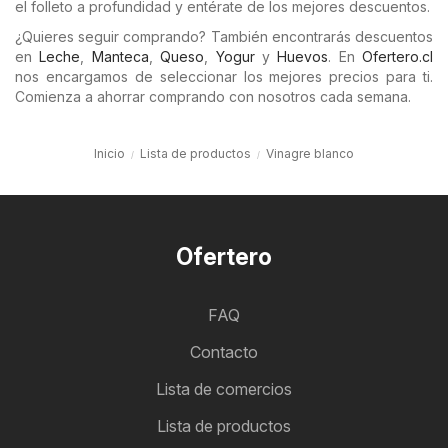
el folleto a profundidad y entérate de los mejores descuentos.
¿Quieres seguir comprando? También encontrarás descuentos
en
Leche
,
Manteca
,
Queso
,
Yogur
y
Huevos
. En
Ofertero.cl
nos encargamos de seleccionar los mejores precios para ti.
Comienza a ahorrar comprando con nosotros cada semana.
Inicio
Lista de productos
Vinagre blanco
Ofertero
FAQ
Contacto
Lista de comercios
Lista de productos