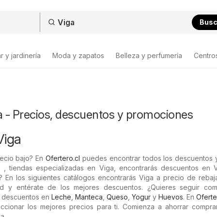
Bus
 y jardinería
Moda y zapatos
Belleza y perfumería
Centro
a - Precios, descuentos y promociones
Viga
ecio bajo? En
Ofertero.cl
puedes encontrar todos los descuentos y
n , tiendas especializadas en Viga, encontrarás descuentos en V
s? En los siguientes catálogos encontrarás Viga a precio de rebaj
dad y entérate de los mejores descuentos. ¿Quieres seguir co
s descuentos en
Leche
,
Manteca
,
Queso
,
Yogur
y
Huevos
. En
Oferte
cionar los mejores precios para ti. Comienza a ahorrar compr
a.