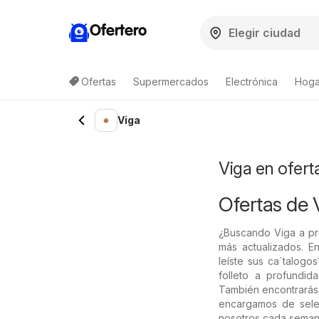
Ofertero
Ofertas
Supermercados
Electrónica
Hogar
Lista de productos
Viga
Viga en ofert
Ofertas de 
¿Buscando Viga a pr
más actualizados. E
leíste sus ca´talogo
folleto a profundi
También encontrará
encargamos de selec
nosotros cada seman