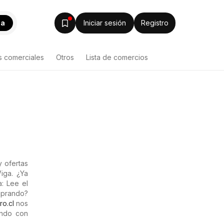
ca
Iniciar sesión
Registro
s comerciales
Otros
Lista de comercios
 ofertas
iga. ¿Ya
a: Lee el
mprando?
ro.cl
nos
ando con