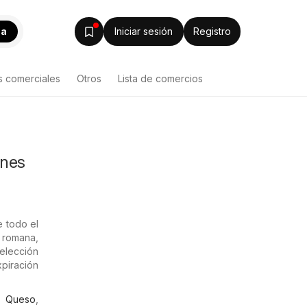
ca
Iniciar sesión
Registro
s comerciales
Otros
Lista de comercios
ones
e todo el
 romana,
elección
xpiración
,
Queso
,