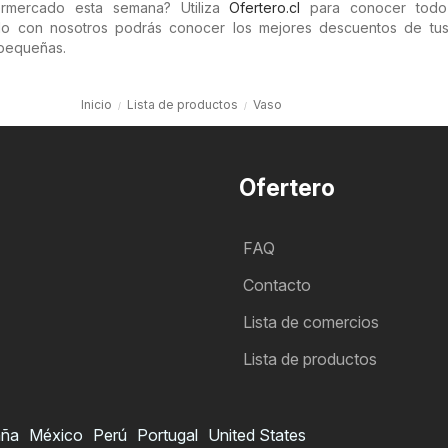
rmercado esta semana? Utiliza
Ofertero.cl
para conocer todo
do con nosotros podrás conocer los mejores descuentos de tus
 pequeñas.
Inicio
Lista de productos
Vaso
Ofertero
FAQ
Contacto
Lista de comercios
Lista de productos
aña
México
Perú
Portugal
United States