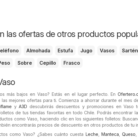
n las ofertas de otros productos popul
eléfono
Almohada
Estufa
Jugo
Vasos
Sartén
Peso
Sobre
Cepillo
Frasco
Vaso
os más bajos en Vaso? Estás en el lugar perfecto. En
Ofertero.c
 las mejores ofertas para ti. Comienza a ahorrar durante el mes 
iflame
y
A3D
descubrirás descuentos y promociones en Vaso t
olletos de tus tiendas favoritas en todo Chile. Podrás encontrar la
ctos como Vaso, haciendo clic en los siguientes folletos: Buscan
mbién encontrarás precios de descuento en otros productos de tu in
ctos como Vaso? ¿Sabes cuánto cuesta
Leche
,
Manteca
,
Queso