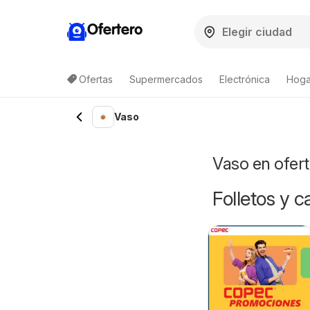
Ofertero
Ofertas
Supermercados
Electrónica
Hogar
Lista de productos
Vaso
Vaso en ofer
Folletos y 