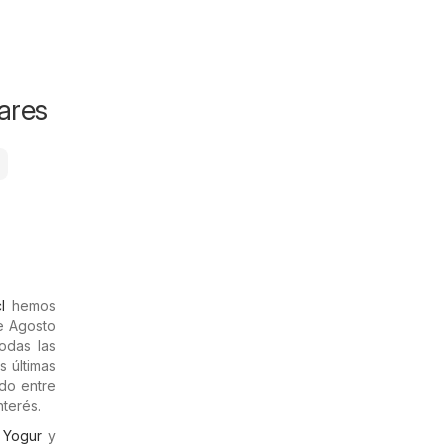
ares
l
hemos
de Agosto
odas las
s últimas
do entre
terés.
,
Yogur
y