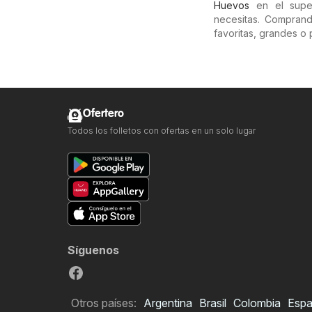
Huevos
en el supe
necesitas. Compran
favoritas, grandes o
Ofertero
Todos los folletos con ofertas en un solo lugar
Síguenos
Otros países:
Argentina
Brasil
Colombia
Esp