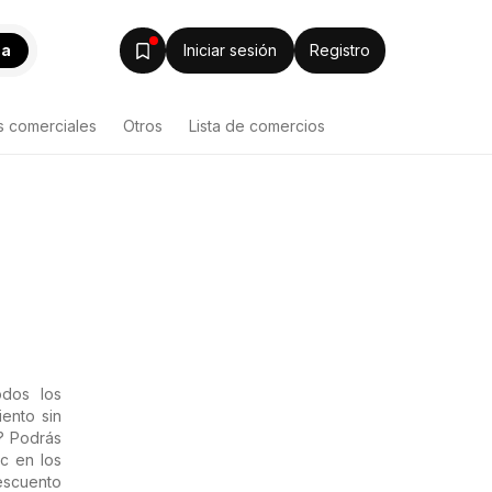
ca
Iniciar sesión
Registro
s comerciales
Otros
Lista de comercios
dos los
ento sin
s? Podrás
c en los
descuento