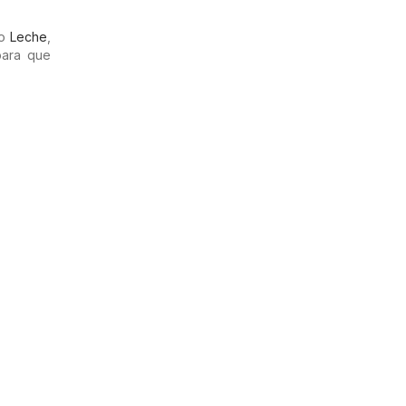
mo
Leche
,
para que