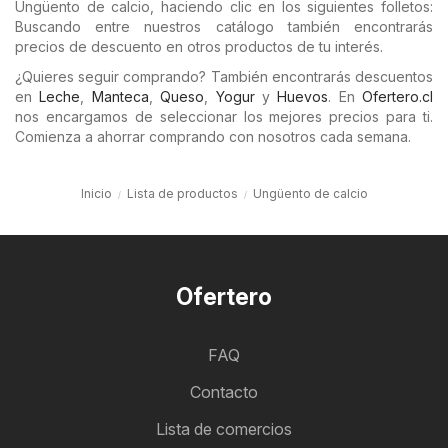
Ungüento de calcio, haciendo clic en los siguientes folletos:
Buscando entre nuestros catálogo también encontrarás
precios de descuento en otros productos de tu interés.
¿Quieres seguir comprando? También encontrarás descuentos
en
Leche
,
Manteca
,
Queso
,
Yogur
y
Huevos
. En
Ofertero.cl
nos encargamos de seleccionar los mejores precios para ti.
Comienza a ahorrar comprando con nosotros cada semana.
Inicio
Lista de productos
Ungüento de calcio
Ofertero
FAQ
Contacto
Lista de comercios