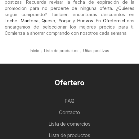
postizas: Recuerda revisar la fecha de expiración de la
promoción para no perderte de ninguna oferta. ¿Quieres
seguir comprando? También encontrarás descuentos en
Leche
,
Manteca
,
Queso
,
Yogur
y
Huevos
. En
Ofertero.cl
nos
encargamos de seleccionar los mejores precios para ti.
Comienza a ahorrar comprando con nosotros cada semana.
Inicio
Lista de productos
Uñas postizas
Ofertero
FAQ
Contacto
Lista de comercios
Lista de productos