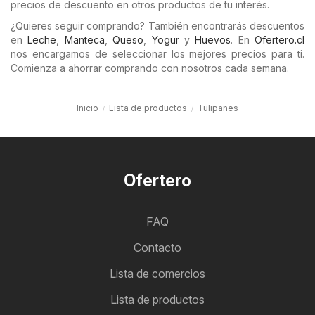
precios de descuento en otros productos de tu interés.
¿Quieres seguir comprando? También encontrarás descuentos
en
Leche
,
Manteca
,
Queso
,
Yogur
y
Huevos
. En
Ofertero.cl
nos encargamos de seleccionar los mejores precios para ti.
Comienza a ahorrar comprando con nosotros cada semana.
Inicio
Lista de productos
Tulipanes
Ofertero
FAQ
Contacto
Lista de comercios
Lista de productos