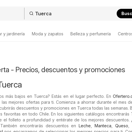
Bus
 y jardinería
Moda y zapatos
Belleza y perfumería
Centro
erta - Precios, descuentos y promociones
Tuerca
os más bajos en Tuerca? Estás en el lugar perfecto. En
Ofertero.c
 las mejores ofertas para ti. Comienza a ahorrar durante el mes 
cubrirás descuentos y promociones en Tuerca todas las semanas. B
as favoritas en todo Chile. En los siguientes catálogos encontrarás
e el folleto a profundidad y entérate de los mejores descuentos.
 También encontrarás descuentos en
Leche
,
Manteca
,
Queso
cl
nos encargamos de seleccionar los mejores precios para ti. Co