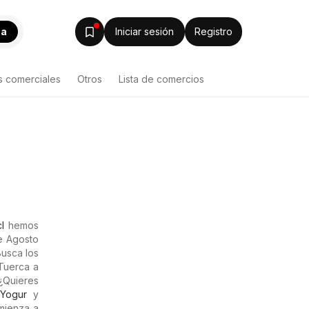
ca
Iniciar sesión
Registro
s comerciales
Otros
Lista de comercios
l
hemos
de Agosto
usca los
 Tuerca a
 ¿Quieres
,
Yogur
y
mienza a