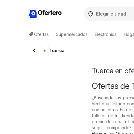
Ofertero
Ofertas
Supermercados
Electrónica
Hogar
Lista de productos
Tuerca
Tuerca en of
Ofertas de 
¿Buscando los preci
hecho un listado con
con nosotros. En des
folletos de tus tiend
precio de rebaja: Le
seguir comprando?
Huevos
. En
Ofertero.