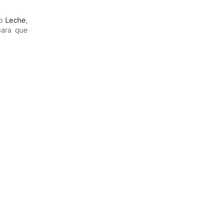
mo
Leche
,
para que