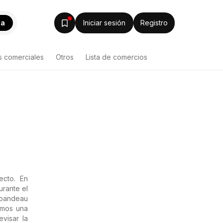
ca
Iniciar sesión
Registro
s comerciales
Otros
Lista de comercios
ecto. En
urante el
 bandeau
damos una
visar la