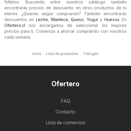
folletos: Buscando entre nuestros catálogo también
encontrarás precios de descuento en otros productos de tu
interés. ¿Quieres seguir comprando? También encontrarás
descuentos en
Leche
,
Manteca
,
Queso
,
Yogur
y
Huevos
. En
Ofertero.cl
nos encargamos de seleccionar los mejores
precios para ti. Comienza a ahorrar comprando con nosotros
cada semana.
Inicio
Lista de productos
Tobogán
Ofertero
FAQ
Contacto
Lista de comercios