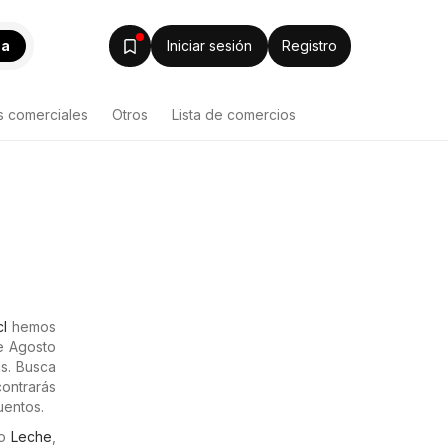
ca
Iniciar sesión
Registro
s comerciales
Otros
Lista de comercios
cl
hemos
de Agosto
s. Busca
ontrarás
uentos.
mo
Leche
,