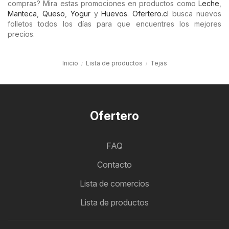
compras? Mira estas promociones en productos como
Leche
,
Manteca
,
Queso
,
Yogur
y
Huevos
.
Ofertero.cl
busca nuevos
folletos todos los días para que encuentres los mejores
precios.
Inicio
Lista de productos
Tejas
Ofertero
FAQ
Contacto
Lista de comercios
Lista de productos