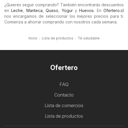
¿Quieres seguir comprando? También encontrarás descuentos
en
Leche
,
Manteca
,
Queso
,
Yogur
y
Huevos
. En
Ofertero.cl
nos encargamos de seleccionar los mejores precios para ti.
Comienza a ahorrar comprando con nosotros cada semana.
Inicio
Lista de productos
Té saludable
Ofertero
FAQ
Contacto
Lista de comercios
Lista de productos