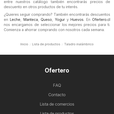
entre nuestros catálogo también encontrarás precios de
descuento en otros productos de tu interés.
¿Quieres seguir comprando? También encontrarás descuentos
en
Leche
,
Manteca
,
Queso
,
Yogur
y
Huevos
. En
Ofertero.cl
nos encargamos de seleccionar los mejores precios para ti.
Comienza a ahorrar comprando con nosotros cada semana.
Inicio
Lista de productos
Taladro inalámbrico
Ofertero
FAQ
Contacto
Lista de comercios
Lista de productos