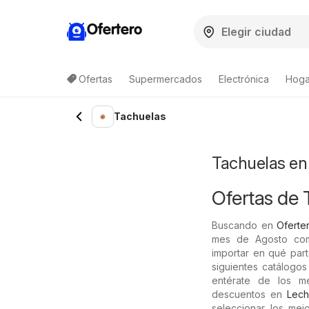
Ofertero
Ofertas
Supermercados
Electrónica
Hogar
Lista de productos
Tachuelas
Tachuelas en
Ofertas de 
Buscando en
Oferter
mes de Agosto comp
importar en qué part
siguientes catálogos
entérate de los m
descuentos en
Lec
seleccionar los mej