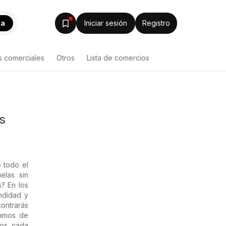
ca
Iniciar sesión
Registro
s comerciales
Otros
Lista de comercios
s
 todo el
elas sin
s? En los
undidad y
ontrarás
amos de
ros cada