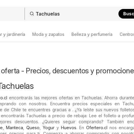
Bus
 y jardinería
Moda y zapatos
Belleza y perfumería
Centro
 oferta - Precios, descuentos y promocione
Tachuelas
o.cl
encontrarás las mejores ofertas en Tachuelas. Ahorra durante
rando con nosotros. Encuentra precios especiales en Tachu
e de Chile te encuentres gracias a . ¿Ya leíste sus nuevos folleto
 encontrarás Tachuelas a precio de rebaja: Lee el folleto a prof
ejores descuentos. ¿Quieres seguir comprando? También enc
he
,
Manteca
,
Queso
,
Yogur
y
Huevos
. En
Ofertero.cl
nos encarg
ores precios para ti. Comienza a ahorrar comprando con nosot