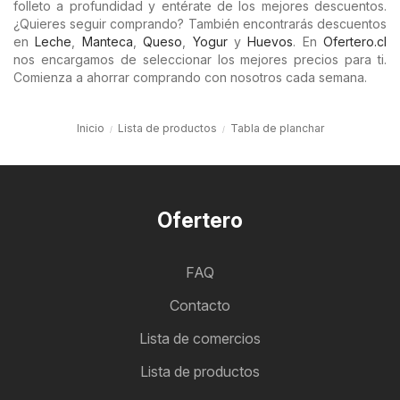
folleto a profundidad y entérate de los mejores descuentos.
¿Quieres seguir comprando? También encontrarás descuentos
en
Leche
,
Manteca
,
Queso
,
Yogur
y
Huevos
. En
Ofertero.cl
nos encargamos de seleccionar los mejores precios para ti.
Comienza a ahorrar comprando con nosotros cada semana.
Inicio
Lista de productos
Tabla de planchar
Ofertero
FAQ
Contacto
Lista de comercios
Lista de productos