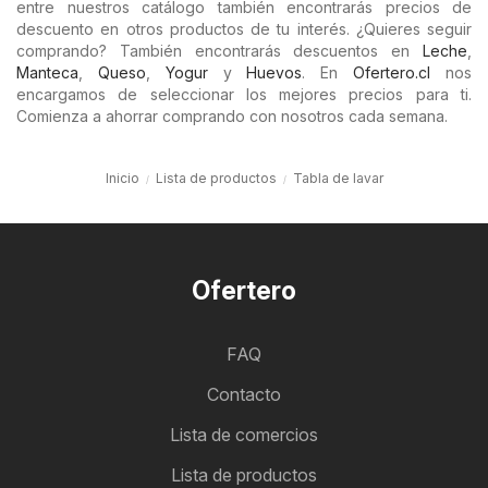
entre nuestros catálogo también encontrarás precios de
descuento en otros productos de tu interés. ¿Quieres seguir
comprando? También encontrarás descuentos en
Leche
,
Manteca
,
Queso
,
Yogur
y
Huevos
. En
Ofertero.cl
nos
encargamos de seleccionar los mejores precios para ti.
Comienza a ahorrar comprando con nosotros cada semana.
Inicio
Lista de productos
Tabla de lavar
Ofertero
FAQ
Contacto
Lista de comercios
Lista de productos