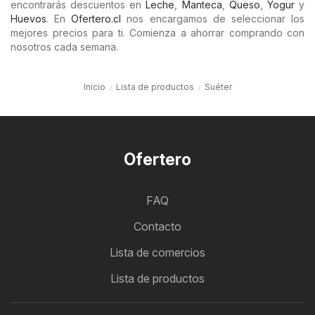
encontrarás descuentos en
Leche
,
Manteca
,
Queso
,
Yogur
y
Huevos
. En
Ofertero.cl
nos encargamos de seleccionar los
mejores precios para ti. Comienza a ahorrar comprando con
nosotros cada semana.
Inicio
Lista de productos
Suéter
Ofertero
FAQ
Contacto
Lista de comercios
Lista de productos