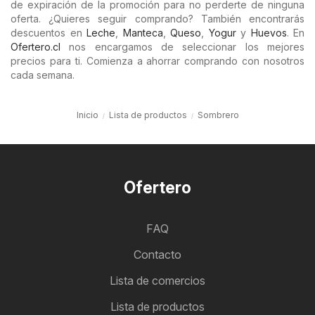
de expiración de la promoción para no perderte de ninguna
oferta. ¿Quieres seguir comprando? También encontrarás
descuentos en
Leche
,
Manteca
,
Queso
,
Yogur
y
Huevos
. En
Ofertero.cl
nos encargamos de seleccionar los mejores
precios para ti. Comienza a ahorrar comprando con nosotros
cada semana.
Inicio
Lista de productos
Sombrero
Ofertero
FAQ
Contacto
Lista de comercios
Lista de productos