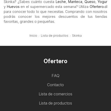
Skinka? ¿Sabes cuánto cuesta
Leche
,
Manteca
,
Queso
,
Yogur
y
Huevos
en el supermercado esta semana? Utiliza
Ofertero.cl
para conocer todo lo que necesitas. Comprando con nosotros
podrás conocer los mejores descuentos de tus tiendas
favoritas, grandes o pequeñas.
Inicio
Lista de productos
Skinka
Ofertero
FAQ
Contacto
Lista de comercios
Lista de productos