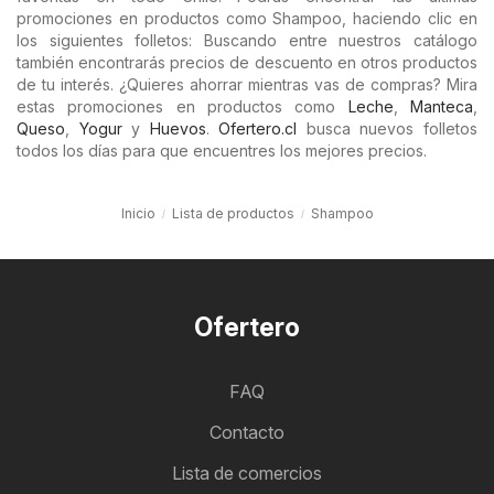
promociones en productos como Shampoo, haciendo clic en
los siguientes folletos: Buscando entre nuestros catálogo
también encontrarás precios de descuento en otros productos
de tu interés. ¿Quieres ahorrar mientras vas de compras? Mira
estas promociones en productos como
Leche
,
Manteca
,
Queso
,
Yogur
y
Huevos
.
Ofertero.cl
busca nuevos folletos
todos los días para que encuentres los mejores precios.
Inicio
Lista de productos
Shampoo
Ofertero
FAQ
Contacto
Lista de comercios