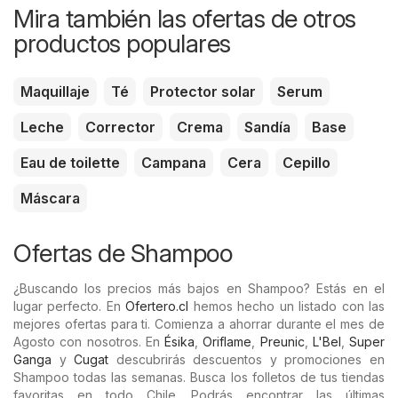
Mira también las ofertas de otros
productos populares
Maquillaje
Té
Protector solar
Serum
Leche
Corrector
Crema
Sandía
Base
Eau de toilette
Campana
Cera
Cepillo
Máscara
Ofertas de Shampoo
¿Buscando los precios más bajos en Shampoo? Estás en el
lugar perfecto. En
Ofertero.cl
hemos hecho un listado con las
mejores ofertas para ti. Comienza a ahorrar durante el mes de
Agosto con nosotros. En
Ésika
,
Oriflame
,
Preunic
,
L'Bel
,
Super
Ganga
y
Cugat
descubrirás descuentos y promociones en
Shampoo todas las semanas. Busca los folletos de tus tiendas
favoritas en todo Chile. Podrás encontrar las últimas