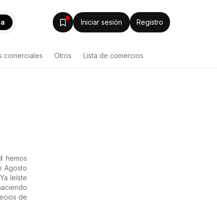
ca
Iniciar sesión
Registro
s comerciales
Otros
Lista de comercios
l
hemos
de Agosto
Ya leíste
haciendo
recios de