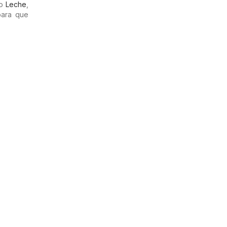
mo
Leche
,
para que