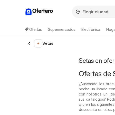
Ofertero
Ofertas
Supermercados
Electrónica
Hogar
Lista de productos
Setas
Setas en ofer
Ofertas de 
¿Buscando los preci
hecho un listado con
con nosotros. En , t
sus ca´talogos? Pod
clic en los siguient
descuento en otros p