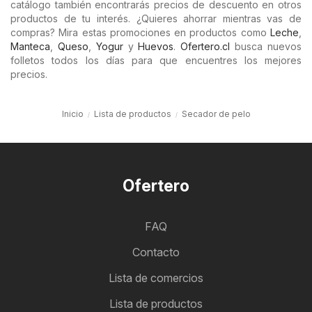
catálogo también encontrarás precios de descuento en otros
productos de tu interés. ¿Quieres ahorrar mientras vas de
compras? Mira estas promociones en productos como
Leche
,
Manteca
,
Queso
,
Yogur
y
Huevos
.
Ofertero.cl
busca nuevos
folletos todos los días para que encuentres los mejores
precios.
Inicio
Lista de productos
Secador de pelo
Ofertero
FAQ
Contacto
Lista de comercios
Lista de productos