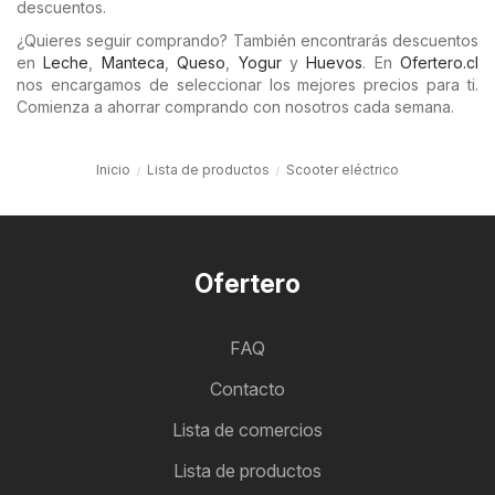
descuentos.
¿Quieres seguir comprando? También encontrarás descuentos
en
Leche
,
Manteca
,
Queso
,
Yogur
y
Huevos
. En
Ofertero.cl
nos encargamos de seleccionar los mejores precios para ti.
Comienza a ahorrar comprando con nosotros cada semana.
Inicio
Lista de productos
Scooter eléctrico
Ofertero
FAQ
Contacto
Lista de comercios
Lista de productos