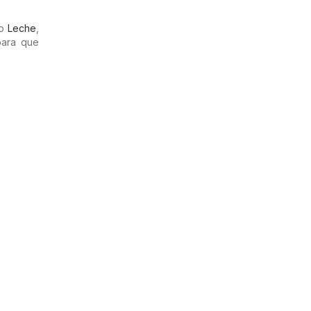
mo
Leche
,
para que