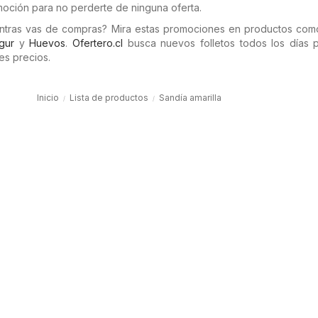
moción para no perderte de ninguna oferta.
entras vas de compras? Mira estas promociones en productos co
gur
y
Huevos
.
Ofertero.cl
busca nuevos folletos todos los días 
es precios.
Inicio
Lista de productos
Sandía amarilla