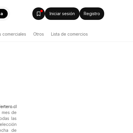
ca
Iniciar sesión
Registro
s comerciales
Otros
Lista de comercios
ertero.cl
l mes de
odas las
selección
fecha de