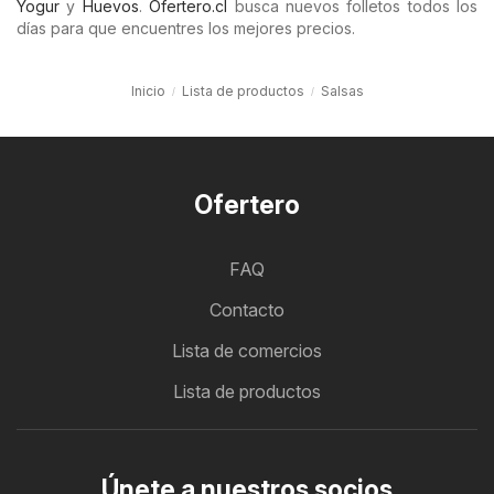
Yogur
y
Huevos
.
Ofertero.cl
busca nuevos folletos todos los
días para que encuentres los mejores precios.
Inicio
Lista de productos
Salsas
Ofertero
FAQ
Contacto
Lista de comercios
Lista de productos
Únete a nuestros socios