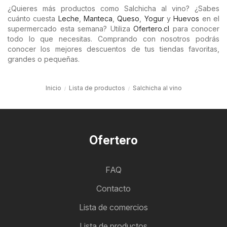
¿Quieres más productos como Salchicha al vino? ¿Sabes
cuánto cuesta
Leche
,
Manteca
,
Queso
,
Yogur
y
Huevos
en el
supermercado esta semana? Utiliza
Ofertero.cl
para conocer
todo lo que necesitas. Comprando con nosotros podrás
conocer los mejores descuentos de tus tiendas favoritas,
grandes o pequeñas.
Inicio
Lista de productos
Salchicha al vino
Ofertero
FAQ
Contacto
Lista de comercios
Lista de productos