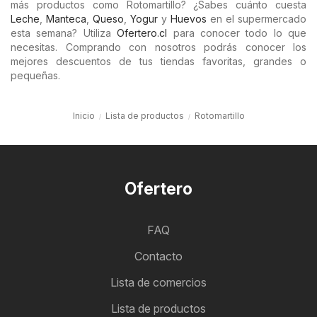
más productos como Rotomartillo? ¿Sabes cuánto cuesta
Leche
,
Manteca
,
Queso
,
Yogur
y
Huevos
en el supermercado
esta semana? Utiliza
Ofertero.cl
para conocer todo lo que
necesitas. Comprando con nosotros podrás conocer los
mejores descuentos de tus tiendas favoritas, grandes o
pequeñas.
Inicio
Lista de productos
Rotomartillo
Ofertero
FAQ
Contacto
Lista de comercios
Lista de productos