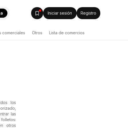
ca
Iniciar sesión
Registro
s comerciales
Otros
Lista de comercios
dos los
orizado,
trar las
folletos:
en otros