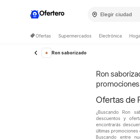
Ofertero
Ofertas
Supermercados
Electrónica
Hogar
Lista de productos
Ron saborizado
Ron saborizad
promociones
Ofertas de 
¿Buscando Ron sa
descuentos y ofert
encontrarás descuen
últimas promociones 
Buscando entre nu