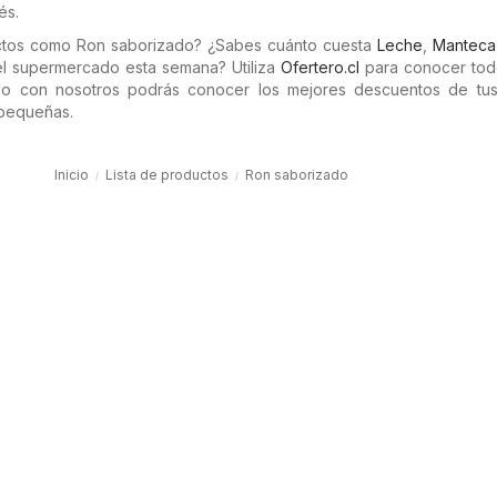
és.
ctos como Ron saborizado? ¿Sabes cuánto cuesta
Leche
,
Manteca
l supermercado esta semana? Utiliza
Ofertero.cl
para conocer tod
do con nosotros podrás conocer los mejores descuentos de tus
 pequeñas.
Inicio
Lista de productos
Ron saborizado