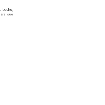
mo
Leche
,
para que