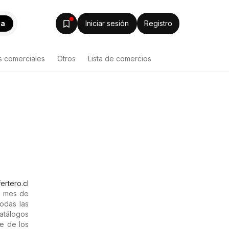
ca
Iniciar sesión
Registro
s comerciales
Otros
Lista de comercios
ertero.cl
l mes de
odas las
catálogos
te de los