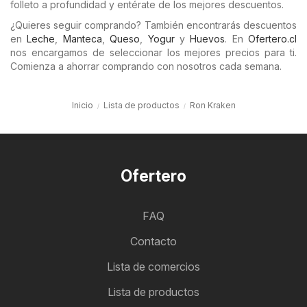
folleto a profundidad y entérate de los mejores descuentos.
¿Quieres seguir comprando? También encontrarás descuentos
en
Leche
,
Manteca
,
Queso
,
Yogur
y
Huevos
. En
Ofertero.cl
nos encargamos de seleccionar los mejores precios para ti.
Comienza a ahorrar comprando con nosotros cada semana.
Inicio
Lista de productos
Ron Kraken
Ofertero
FAQ
Contacto
Lista de comercios
Lista de productos