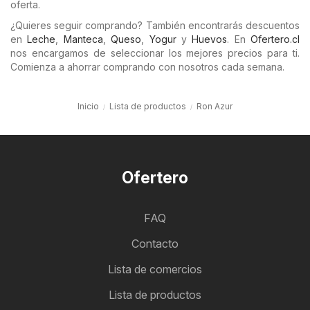
oferta.
¿Quieres seguir comprando? También encontrarás descuentos
en
Leche
,
Manteca
,
Queso
,
Yogur
y
Huevos
. En
Ofertero.cl
nos encargamos de seleccionar los mejores precios para ti.
Comienza a ahorrar comprando con nosotros cada semana.
Inicio
Lista de productos
Ron Azur
Ofertero
FAQ
Contacto
Lista de comercios
Lista de productos