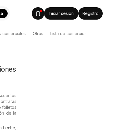
ca
Iniciar sesión
Registro
s comerciales
Otros
Lista de comercios
ciones
scuentos
ontrarás
 folletos
ón de la
mo
Leche
,