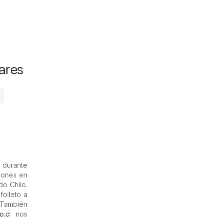
ares
 durante
iones en
do Chile.
folleto a
 También
o.cl
nos