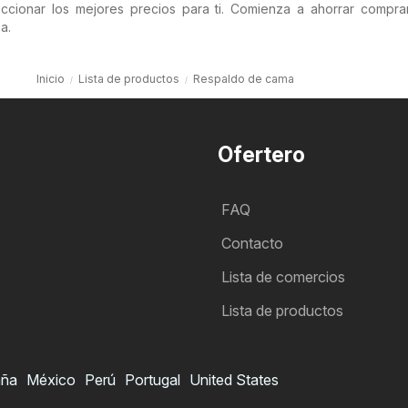
cionar los mejores precios para ti. Comienza a ahorrar compr
a.
Inicio
Lista de productos
Respaldo de cama
Ofertero
FAQ
Contacto
Lista de comercios
Lista de productos
aña
México
Perú
Portugal
United States