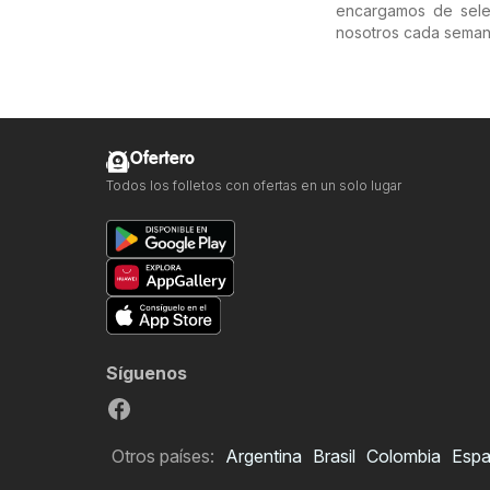
encargamos de selec
nosotros cada seman
Ofertero
Todos los folletos con ofertas en un solo lugar
Síguenos
Otros países:
Argentina
Brasil
Colombia
Esp