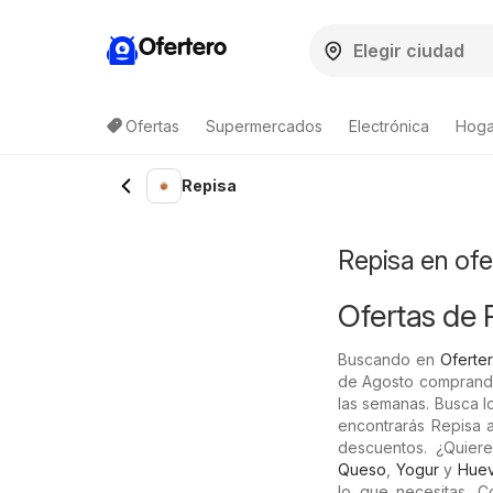
Ofertero
Ofertas
Supermercados
Electrónica
Hogar
Lista de productos
Repisa
Repisa en ofe
Ofertas de 
Buscando en
Oferter
de Agosto comprando
las semanas. Busca lo
encontrarás Repisa a
descuentos. ¿Quier
Queso
,
Yogur
y
Hue
lo que necesitas. 