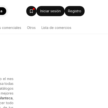
ca
Iniciar sesión
Registro
s comerciales
Otros
Lista de comercios
do el mes
sa todas
catálogos
s mejores
Manteca
,
cer todo
s de tus