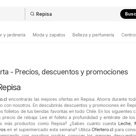
Bus
 y jardinería
Moda y zapatos
Belleza y perfumería
Centro
rta - Precios, descuentos y promociones
Repisa
o.cl
encontrarás las mejores ofertas en Repisa. Ahorra durante to
 con nosotros. En descubrirás descuentos y promociones en Repi
s folletos de tus tiendas favoritas en todo Chile. En los siguientes 
 precio de rebaja: Lee el folleto a profundidad y entérate de lo
es más productos como Repisa? ¿Sabes cuánto cuesta
Leche
,
vos
en el supermercado esta semana? Utiliza
Ofertero.cl
para cono
Comprando con nosotros podrás conocer los mejores descuento