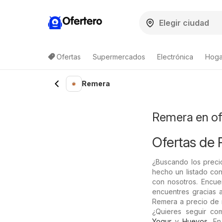
Ofertero
Ofertas
Supermercados
Electrónica
Hogar
Lista de productos
Remera
Remera en of
Ofertas de
¿Buscando los preci
hecho un listado con
con nosotros. Encue
encuentres gracias a
Remera a precio de r
¿Quieres seguir c
Yogur
y
Huevos
. E