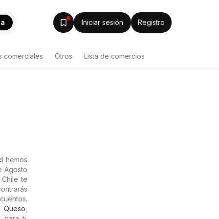
ca
Iniciar sesión
Registro
s comerciales
Otros
Lista de comercios
l
hemos
de Agosto
Chile te
contrarás
scuentos.
,
Queso
,
para ti.