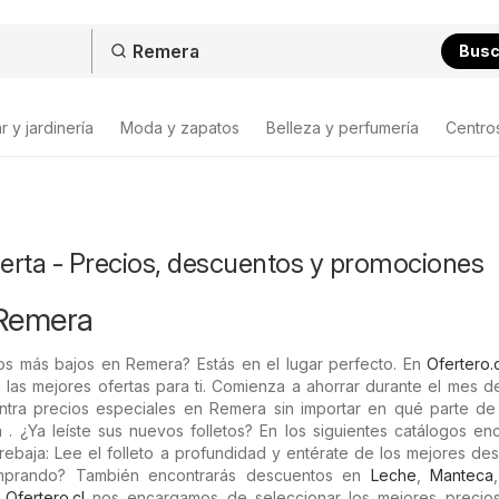
Bus
 y jardinería
Moda y zapatos
Belleza y perfumería
Centro
erta - Precios, descuentos y promociones
 Remera
os más bajos en Remera? Estás en el lugar perfecto. En
Ofertero.c
 las mejores ofertas para ti. Comienza a ahorrar durante el mes 
ntra precios especiales en Remera sin importar en qué parte de 
 . ¿Ya leíste sus nuevos folletos? En los siguientes catálogos en
ebaja: Lee el folleto a profundidad y entérate de los mejores de
omprando? También encontrarás descuentos en
Leche
,
Manteca
n
Ofertero.cl
nos encargamos de seleccionar los mejores precios 