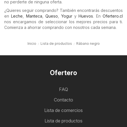
no perderte de ninguna oferta.
¿Quieres seguir comprando? También encontrarás descuentos
en
Leche
,
Manteca
,
Queso
,
Yogur
y
Huevos
. En
Ofertero.cl
nos encargamos de seleccionar los mejores precios para ti.
Comienza a ahorrar comprando con nosotros cada semana.
Inicio
Lista de productos
Rábano negro
Ofertero
FAQ
Contacto
Lista de comercios
Lista de productos