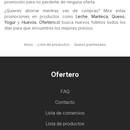
promoción para no perderte de ninguna oferta.
¿Quieres ahorrar mientras vas de compras? Mira estas
promociones en productos como
Leche
,
Manteca
,
Queso
,
Yogur
y
Huevos
.
Ofertero.cl
busca nuevos folletos todos los
días para que encuentres los mejores precios.
Inicio
Lista de productos
Queso parmesano
Ofertero
FAQ
Contacto
Lista de comercios
Lista de productos