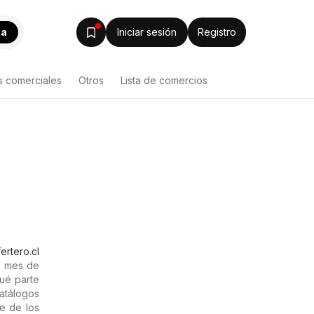
ca
Iniciar sesión
Registro
s comerciales
Otros
Lista de comercios
ertero.cl
l mes de
qué parte
catálogos
te de los