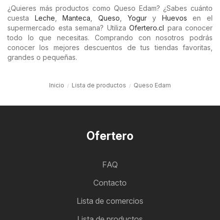
¿Quieres más productos como Queso Edam? ¿Sabes cuánto
cuesta
Leche
,
Manteca
,
Queso
,
Yogur
y
Huevos
en el
supermercado esta semana? Utiliza
Ofertero.cl
para conocer
todo lo que necesitas. Comprando con nosotros podrás
conocer los mejores descuentos de tus tiendas favoritas,
grandes o pequeñas.
Inicio
Lista de productos
Queso Edam
Ofertero
FAQ
Contacto
Lista de comercios
Lista de productos