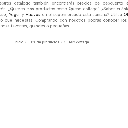
estros catálogo también encontrarás precios de descuento 
erés. ¿Quieres más productos como Queso cottage? ¿Sabes cuánt
eso
,
Yogur
y
Huevos
en el supermercado esta semana? Utiliza
Of
lo que necesitas. Comprando con nosotros podrás conocer los
endas favoritas, grandes o pequeñas.
Inicio
Lista de productos
Queso cottage