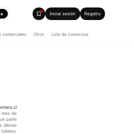
ca
Iniciar sesión
Registro
s comerciales
Otros
Lista de comercios
ertero.cl
l mes de
ué parte
s últimas
olletos: