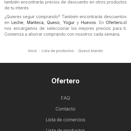
también encontrarás precios de descuento en otros productos
de tu interés.
¿Quieres seguir comprando? También encontrarás descuentos
en
Leche
,
Manteca
,
Queso
,
Yogur
y
Huevos
. En
Ofertero.cl
nos encargamos de seleccionar los mejores precios para ti.
Comienza a ahorrar comprando con nosotros cada semana.
Inicio
Lista de productos
Queso blando
Ofertero
FAQ
Contacto
Lista de comercios
Lista de productos