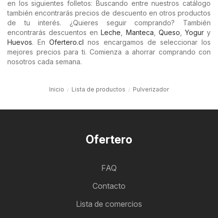
en los siguientes folletos: Buscando entre nuestros catálogo
también encontrarás precios de descuento en otros productos
de tu interés. ¿Quieres seguir comprando? También
encontrarás descuentos en
Leche
,
Manteca
,
Queso
,
Yogur
y
Huevos
. En
Ofertero.cl
nos encargamos de seleccionar los
mejores precios para ti. Comienza a ahorrar comprando con
nosotros cada semana.
Inicio
Lista de productos
Pulverizador
Ofertero
FAQ
Contacto
Lista de comercios