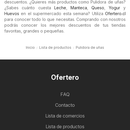
descuentos. ¿Quieres más productos como Pulidora de uñas?
¿Sabes cuánto cuesta
Leche
,
Manteca
,
Queso
,
Yogur
y
Huevos
en el supermercado esta semana? Utiliza
Ofertero.cl
para conocer todo lo que necesitas. Comprando con nosotros
podrás conocer los mejores descuentos de tus tiendas
favoritas, grandes o pequeñas.
Inicio
Lista de productos
Pulidora de uñas
Ofertero
FAQ
Contacto
Lista de comercios
Lista de productos