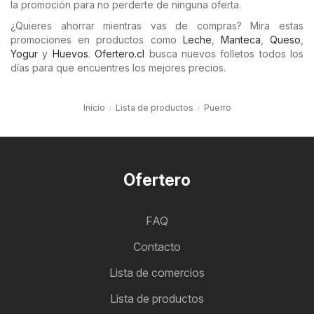
la promoción para no perderte de ninguna oferta.
¿Quieres ahorrar mientras vas de compras? Mira estas
promociones en productos como
Leche
,
Manteca
,
Queso
,
Yogur
y
Huevos
.
Ofertero.cl
busca nuevos folletos todos los
días para que encuentres los mejores precios.
Inicio
Lista de productos
Puerro
Ofertero
FAQ
Contacto
Lista de comercios
Lista de productos