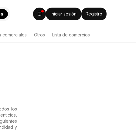
ca
Iniciar sesión
Registro
s comerciales
Otros
Lista de comercios
odos los
enticios,
iguientes
undidad y