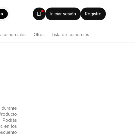
ca
Iniciar sesión
Registro
s comerciales
Otros
Lista de comercios
 durante
Producto
? Podrás
c en los
descuento