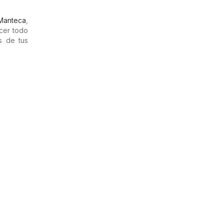
Manteca
,
cer todo
s de tus