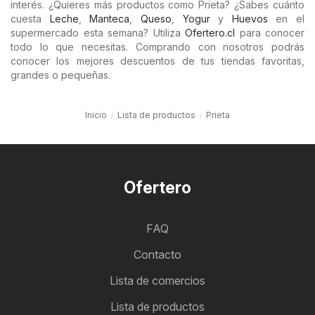
interés. ¿Quieres más productos como Prieta? ¿Sabes cuánto
cuesta
Leche
,
Manteca
,
Queso
,
Yogur
y
Huevos
en el
supermercado esta semana? Utiliza
Ofertero.cl
para conocer
todo lo que necesitas. Comprando con nosotros podrás
conocer los mejores descuentos de tus tiendas favoritas,
grandes o pequeñas.
Inicio
Lista de productos
Prieta
Ofertero
FAQ
Contacto
Lista de comercios
Lista de productos