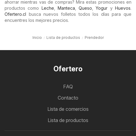
ahorrar mientras vas de compras? Mira estas promociones en
productos como
Leche
,
Manteca
,
Queso
,
Yogur
y
Huevos
.
Ofertero.cl
busca nuevos folletos todos los días para que
encuentres los mejores precios.
Inicio
Lista de productos
Prendedor
Ofertero
FAQ
Contacto
Lista de comercios
Lista de productos